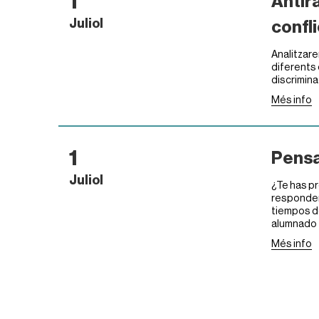
1
Antir
Juliol
confl
Analitzare
diferents 
discrimina
Més info
1
Pensa
Juliol
¿Te has p
responder
tiempos de
alumnado f
Més info