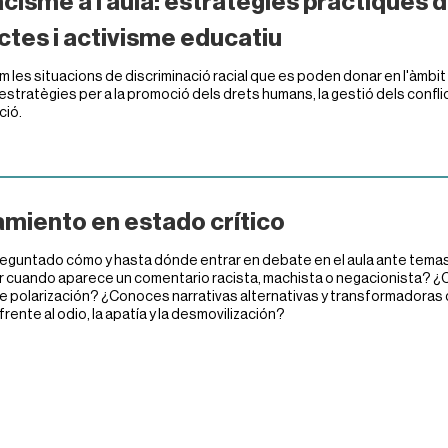
acisme a l’aula: estratègies pràctiques 
ictes i activisme educatiu
m les situacions de discriminació racial que es poden donar en l'àmbi
estratègies per a la promoció dels drets humans, la gestió dels confli
ció.
miento en estado crítico
reguntado cómo y hasta dónde entrar en debate en el aula ante tem
 cuando aparece un comentario racista, machista o negacionista? ¿
 polarización? ¿Conoces narrativas alternativas y transformadoras q
rente al odio, la apatía y la desmovilización?