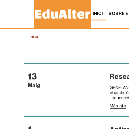
INICI
SOBRE E
S
Inici
o
u
a
:
13
Resea
Maig
GENE i AN
objectiu és
l'educació
Més info