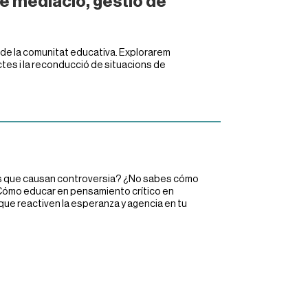
de mediació, gestió de
t de la comunitat educativa. Explorarem
ctes i la reconducció de situacions de
as que causan controversia? ¿No sabes cómo
Cómo educar en pensamiento crítico en
ue reactiven la esperanza y agencia en tu