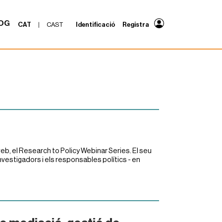
OG
CAT
|
CAST
Identificació
Registra
, el Research to Policy Webinar Series. El seu
 investigadors i els responsables polítics - en