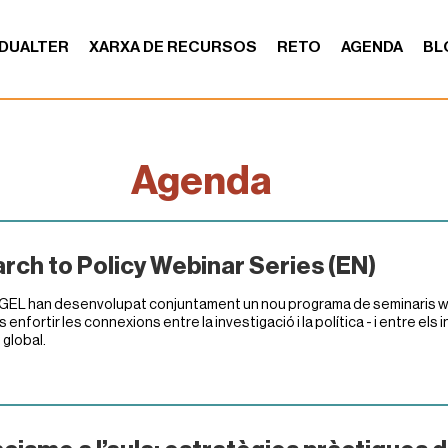
DUALTER
XARXA DE RECURSOS
RETO
AGENDA
BL
Agenda
rch to Policy Webinar Series (EN)
GEL han desenvolupat conjuntament un nou programa de seminaris web
 enfortir les connexions entre la investigació i la política - i entre els
 global.