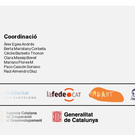
Coordinació
Àlex Egea Andrés
Berta Maristany Corbella
Cécile Barbeito Thonon
Clara Massip Bonet
Mariano Flores M.
Paco Cascón Soriano
Raúl Almendro Díaz