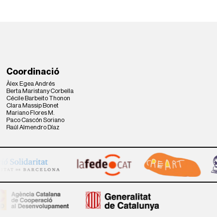
Coordinació
Àlex Egea Andrés
Berta Maristany Corbella
Cécile Barbeito Thonon
Clara Massip Bonet
Mariano Flores M.
Paco Cascón Soriano
Raúl Almendro Díaz