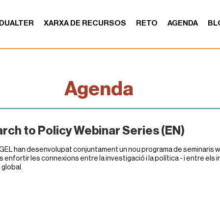
DUALTER
XARXA DE RECURSOS
RETO
AGENDA
BL
Agenda
rch to Policy Webinar Series (EN)
GEL han desenvolupat conjuntament un nou programa de seminaris web
 enfortir les connexions entre la investigació i la política - i entre els
 global.