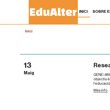
INICI
SOBRE E
S
Inici
o
u
a
:
13
Resea
Maig
GENE i AN
objectiu és
l'educació
Més info