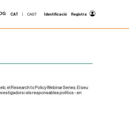
OG
CAT
|
CAST
Identificació
Registra
, el Research to Policy Webinar Series. El seu
 investigadors i els responsables polítics - en