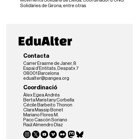
Moviments Solidaris de Lleida, Coordinador d'ONG
Solidàries de Girona; entre otras
Contacta
Carrer Erasme de Janer, 8
Espai d'Entitats, Despatx 7
08001 Barcelona
edualter@pangea.org
Coordinació
Àlex Egea Andrés
Berta Maristany Corbella
Cécile Barbeito Thonon
Clara Massip Bonet
Mariano Flores M.
Paco Cascón Soriano
Raúl Almendro Díaz