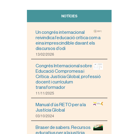
NOTÍCIES
Un congrés internacional
reivindica l’educació crítica com a
eina imprescindible davant els
discursos d’odi
13/02/2026
Congrés Internacional sobre
Educació Compromesa i
Crítica: Justícia Global, professió
docent i currículum
transformador
11/11/2025
Manual d’ús RETO per a la
Justícia Global
03/10/2024
Braser de sabers. Recursos
educatius per a la justícia