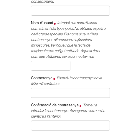
consentiment.
Nom d'usuari
Introduïu un nom d'usuari,
normalment del tipus
jpujol
. No utilitzeu espais o
caràcters especials. Els noms d'usuari i les
contrasenyes diferencien majúscules i
minúscules. Verifiqueu que la tecla de
majúscules no estigui activada. Aquest és el
nom que utilitzareu per a connectar-vos.
Contrasenya
Escriviu la contrasenya nova.
Mínim 5 caràcters
Confirmació de contrasenya
Torneu a
introduir la contrasenya. Assegureu-vos que és
idèntica a l'anterior.