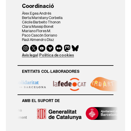
Coordinació
Àlex Egea Andrés
Berta Maristany Corbella
Cécile Barbeito Thonon
Clara Massip Bonet
Mariano Flores M.
Paco Cascón Soriano
Raúl Almendro Díaz
Avís legal
Política de cookies
ENTITATS COL·LABORADORES
AMB EL SUPORT DE