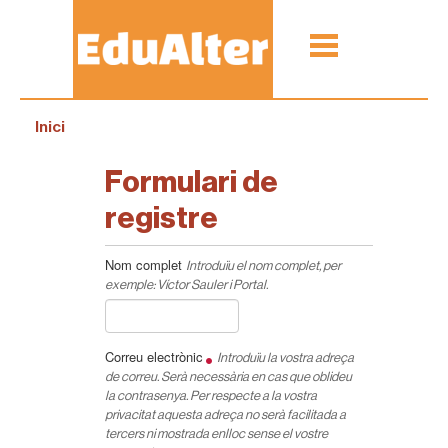
Inici
Formulari de
registre
Nom complet
Introduïu el nom complet, per
exemple: Víctor Sauler i Portal.
Correu electrònic
Introduïu la vostra adreça
de correu. Serà necessària en cas que oblideu
la contrasenya. Per respecte a la vostra
privacitat aquesta adreça no serà facilitada a
tercers ni mostrada enlloc sense el vostre