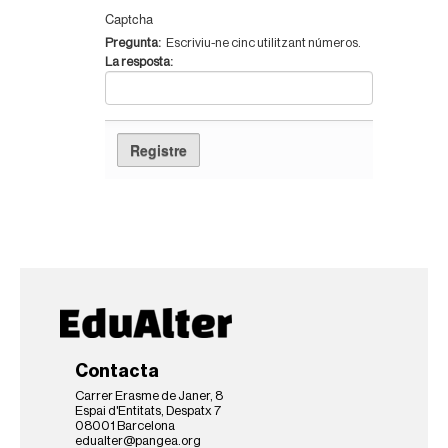
Captcha
:
Pregunta
Escriviu-ne cinc utilitzant números.
:
La resposta
Contacta
Carrer Erasme de Janer, 8
Espai d'Entitats, Despatx 7
08001 Barcelona
edualter@pangea.org