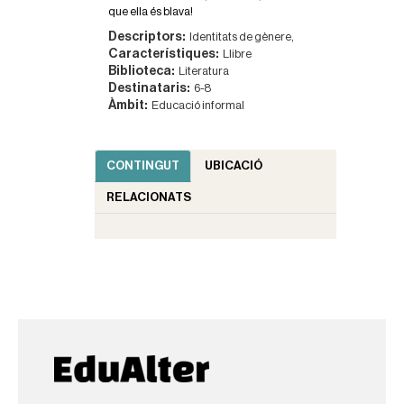
que ella és blava!
Descriptors:
Identitats de gènere,
Característiques:
Llibre
Biblioteca:
Literatura
Destinataris:
6-8
Àmbit:
Educació informal
CONTINGUT
UBICACIÓ
RELACIONATS