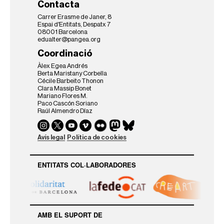
Contacta
Carrer Erasme de Janer, 8
Espai d'Entitats, Despatx 7
08001 Barcelona
edualter@pangea.org
Coordinació
Àlex Egea Andrés
Berta Maristany Corbella
Cécile Barbeito Thonon
Clara Massip Bonet
Mariano Flores M.
Paco Cascón Soriano
Raúl Almendro Díaz
Avís legal
Política de cookies
ENTITATS COL·LABORADORES
AMB EL SUPORT DE