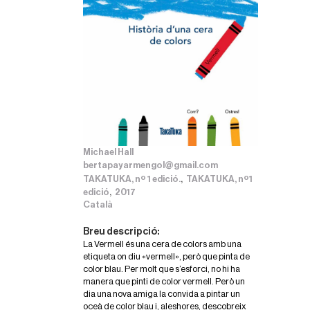
Michael Hall
bertapayarmengol@gmail.com
,
TAKATUKA, nº 1 edició.
TAKATUKA, nº1
,
edició
2017
Català
Breu descripció:
La Vermell és una cera de colors amb una
etiqueta on diu «vermell», però que pinta de
color blau. Per molt que s’esforci, no hi ha
manera que pinti de color vermell. Però un
dia una nova amiga la convida a pintar un
oceà de color blau i, aleshores, descobreix