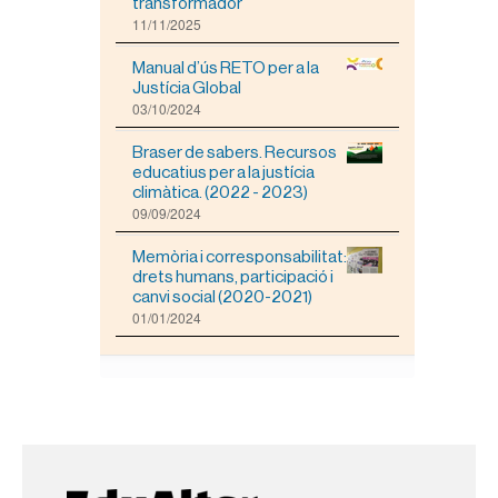
transformador
z
11/11/2025
a
r
Manual d’ús RETO per a la
l
Justícia Global
a
03/10/2024
i
m
Braser de sabers. Recursos
a
educatius per a la justícia
t
climàtica. (2022 - 2023)
g
09/09/2024
e
a
m
Memòria i corresponsabilitat:
i
drets humans, participació i
d
canvi social (2020-2021)
a
01/01/2024
c
o
m
p
l
e
t
a