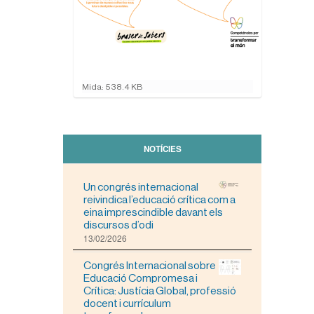
F
Mida: 538.4 KB
e
u
c
l
i
NOTÍCIES
c
p
e
Un congrés internacional
r
reivindica l’educació crítica com a
a
eina imprescindible davant els
v
discursos d’odi
i
13/02/2026
s
u
Congrés Internacional sobre
a
Educació Compromesa i
l
Crítica: Justícia Global, professió
i
docent i currículum
t