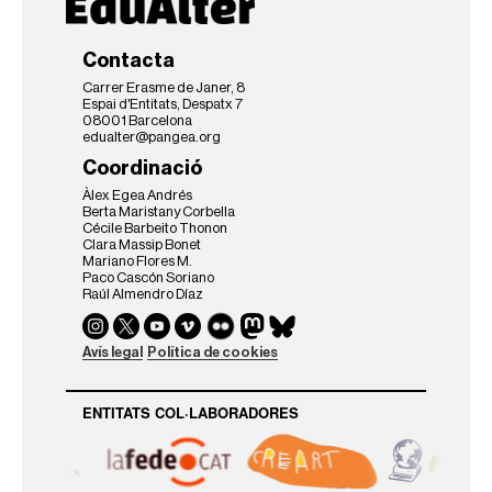
…
Contacta
Carrer Erasme de Janer, 8
Espai d'Entitats, Despatx 7
08001 Barcelona
edualter@pangea.org
Coordinació
Àlex Egea Andrés
Berta Maristany Corbella
Cécile Barbeito Thonon
Clara Massip Bonet
Mariano Flores M.
Paco Cascón Soriano
Raúl Almendro Díaz
Avís legal
Política de cookies
ENTITATS COL·LABORADORES