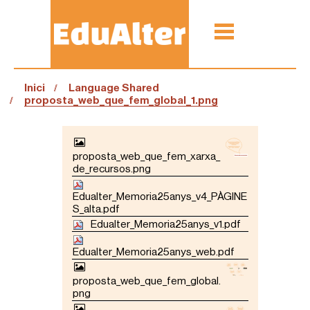
Inici
Language Shared
proposta_web_que_fem_global_1.png
N
A
proposta_web_que_fem_xarxa_
V
de_recursos.png
E
G
Edualter_Memoria25anys_v4_PÀGINE
A
S_alta.pdf
C
Edualter_Memoria25anys_v1.pdf
I
Ó
Edualter_Memoria25anys_web.pdf
proposta_web_que_fem_global.
png