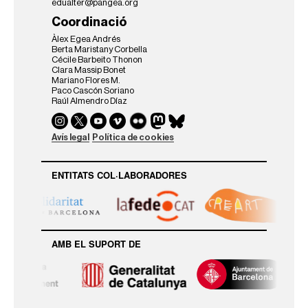
e
edualter@pangea.org
g
Coordinació
i
e
Àlex Egea Andrés
s
Berta Maristany Corbella
Cécile Barbeito Thonon
-
Clara Massip Bonet
p
Mariano Flores M.
r
Paco Cascón Soriano
a
Raúl Almendro Díaz
c
t
i
Avís legal
Política de cookies
q
u
e
ENTITATS COL·LABORADORES
s
-
d
e
-
AMB EL SUPORT DE
m
e
d
i
a