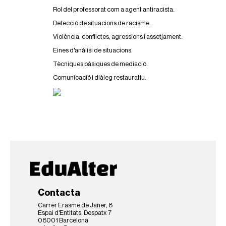
a
c
Rol del professorat com a agent antiracista.
i
Detecció de situacions de racisme.
s
m
Violència, conflictes, agressions i assetjament.
e
Eines d'anàlisi de situacions.
-
a
Tècniques bàsiques de mediació.
-
Comunicació i diàleg restauratiu.
l
2
0
1
9
a
u
l
a
-
e
s
t
Contacta
r
Carrer Erasme de Janer, 8
a
Espai d'Entitats, Despatx 7
t
08001 Barcelona