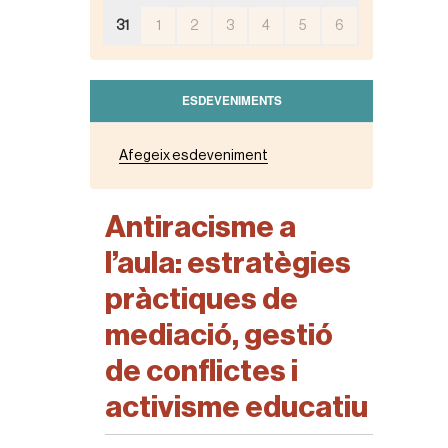
31
1
2
3
4
5
6
ESDEVENIMENTS
Afegeix esdeveniment
Antiracisme a
l’aula: estratègies
pràctiques de
mediació, gestió
de conflictes i
activisme educatiu