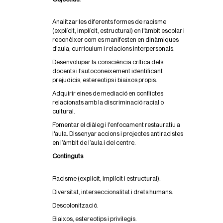
l
t
Analitzar les diferents formes de racisme
e
(explícit, implícit, estructural) en l'àmbit escolar i
r
reconèixer com es manifesten en dinàmiques
.
d'aula, currículum i relacions interpersonals.
o
r
Desenvolupar la consciència crítica dels
g
docents i l’autoconeixement identificant
/
prejudicis, estereotips i biaixos propis.
c
Adquirir eines de mediació en conflictes
a
relacionats amb la discriminació racial o
/
cultural.
e
v
Fomentar el diàleg i l'enfocament restauratiu a
e
l'aula. Dissenyar accions i projectes antiracistes
n
en l’àmbit de l’aula i del centre.
t
Continguts
s
/
a
Racisme (explícit, implícit i estructural).
n
Diversitat, interseccionalitat i drets humans.
t
i
Descolonització.
r
Biaixos, estereotips i privilegis.