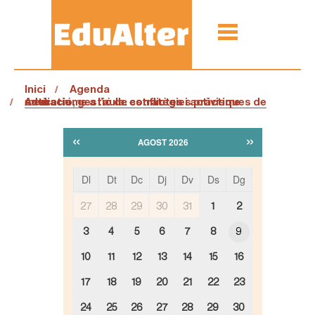
Inici
Agenda
Antiracisme a l’aula: estratègies pràctiques de mediació, gestió de conflictes i activisme educatiu
«
»
AGOST 2026
Dl
Dt
Dc
Dj
Dv
Ds
Dg
m
27
28
29
30
31
1
2
o
n
3
4
5
6
7
8
9
t
h
10
11
12
13
14
15
16
-
8
17
18
19
20
21
22
23
24
25
26
27
28
29
30