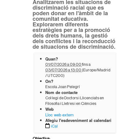
Analitzarem les situacions de
discriminació racial que es
poden donar en l'àmbit de la
comunitat educativa.
Explorarem diferents
estratègies per a la promoció
dels drets humans, la gestió
dels conflictes i la reconducció
de situacions de discriminació.
h
Quan?
t
01/07/2026 a 09:00
fins a
t
03/07/2026 a 13:00
(Europe/Madrid
p
/ UTC200)
s
On?
:
Escola Joan Pelegrí
/
Nom de contacte
/
Col·legi de Doctors i Llicenciats en
w
Filosofia i Lletres i en Ciències
w
Web
w
Lloc web extern
.
Afegiu l'esdeveniment al calendari
e
iCal
d
u
a
Objectius: