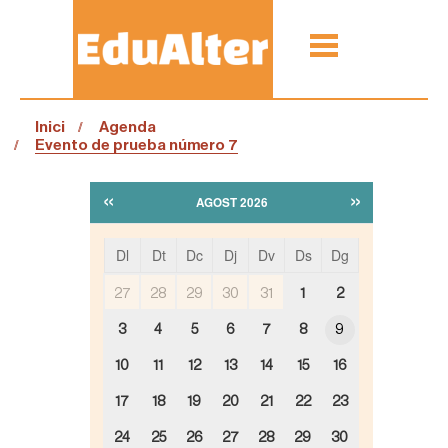
Inici
Agenda
Evento de prueba número 7
«
»
AGOST 2026
Dl
Dt
Dc
Dj
Dv
Ds
Dg
m
27
28
29
30
31
1
2
o
n
3
4
5
6
7
8
9
t
h
10
11
12
13
14
15
16
-
8
17
18
19
20
21
22
23
24
25
26
27
28
29
30