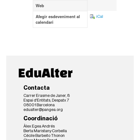
Web
Afegir esdeveniment al
iCal
calendari
Contacta
Carrer Erasme de Janer, 8
Espai d'Entitats, Despatx 7
08001 Barcelona
edualter@pangea.org
Coordinació
Àlex Egea Andrés
Berta Maristany Corbella
Cécile Barbeito Thonon