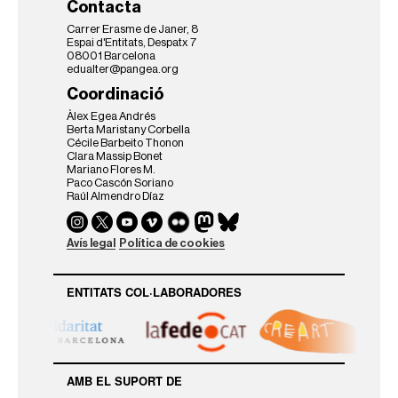
s
Contacta
a
Carrer Erasme de Janer, 8
m
Espai d'Entitats, Despatx 7
i
08001 Barcelona
e
edualter@pangea.org
n
Coordinació
t
o
Àlex Egea Andrés
e
Berta Maristany Corbella
Cécile Barbeito Thonon
n
Clara Massip Bonet
e
Mariano Flores M.
s
Paco Cascón Soriano
t
Raúl Almendro Díaz
a
d
o
Avís legal
Política de cookies
c
r
í
ENTITATS COL·LABORADORES
t
i
c
o
2
AMB EL SUPORT DE
0