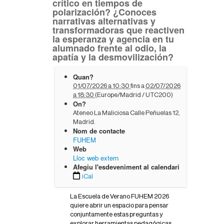
crítico en tiempos de
polarización? ¿Conoces
narrativas alternativas y
transformadoras que reactiven
la esperanza y agencia en tu
alumnado frente al odio, la
apatía y la desmovilización?
h
Quan?
t
01/07/2026 a 10:30
fins a
02/07/2026
t
a 18:30
(Europe/Madrid / UTC200)
p
On?
s
Ateneo La Maliciosa Calle Peñuelas 12,
:
Madrid.
/
Nom de contacte
/
FUHEM
w
Web
w
Lloc web extern
w
Afegiu l'esdeveniment al calendari
.
iCal
e
d
u
La Escuela de Verano FUHEM 2026
a
quiere abrir un espacio para pensar
l
conjuntamente estas preguntas y
t
explorar herramientas pedagógicas