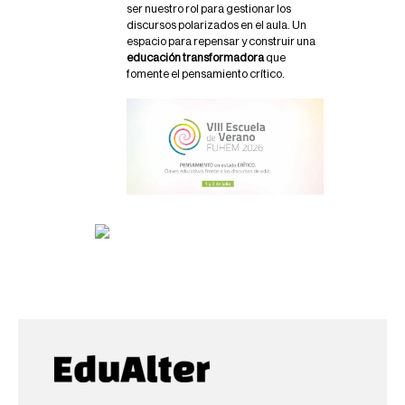
e
ser nuestro rol para gestionar los
n
discursos polarizados en el aula. Un
t
espacio para repensar y construir una
o
educación transformadora
que
-
fomente el pensamiento crítico.
e
n
-
e
s
t
a
d
o
-
c
r
i
t
i
c
o
P
e
n