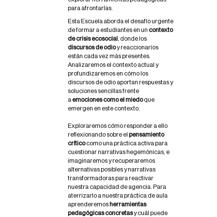
e
para afrontarlas.
r
Esta Escuela aborda el desafío urgente
.
de formar a estudiantes en un
contexto
o
de crisis ecosocial
, donde los
r
discursos de odio
y reaccionarios
g
están cada vez más presentes.
/
Analizaremos el contexto actual y
c
profundizaremos en cómo los
a
discursos de odio aportan respuestas y
/
soluciones sencillas frente
e
a
emociones como el miedo
que
v
emergen en este contexto.
e
n
Exploraremos cómo responder a ello
t
reflexionando sobre el
pensamiento
s
crítico
como una práctica activa para
/
cuestionar narrativas hegemónicas, e
p
imaginaremos y recuperaremos
e
alternativas posibles y narrativas
n
transformadoras para reactivar
s
nuestra capacidad de agencia. Para
a
aterrizarlo a nuestra práctica de aula
m
aprenderemos
herramientas
i
pedagógicas concretas
y cuál puede