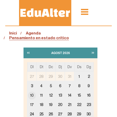
Inici
Agenda
Pensamiento en estado crítico
«
»
AGOST 2026
Dl
Dt
Dc
Dj
Dv
Ds
Dg
m
27
28
29
30
31
1
2
o
n
3
4
5
6
7
8
9
t
h
10
11
12
13
14
15
16
-
8
17
18
19
20
21
22
23
24
25
26
27
28
29
30