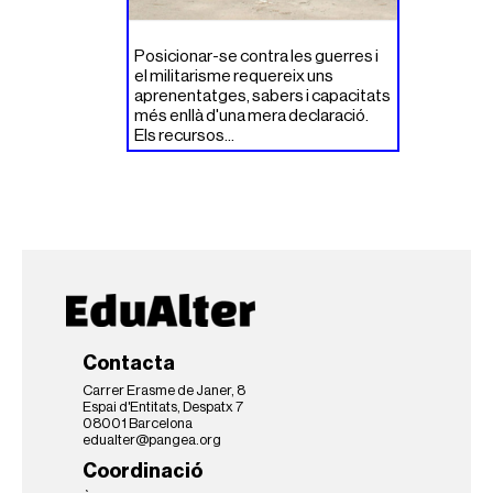
Posicionar-se contra les guerres i
el militarisme requereix uns
aprenentatges, sabers i capacitats
més enllà d'una mera declaració.
Els recursos...
Contacta
Carrer Erasme de Janer, 8
Espai d'Entitats, Despatx 7
08001 Barcelona
edualter@pangea.org
Coordinació