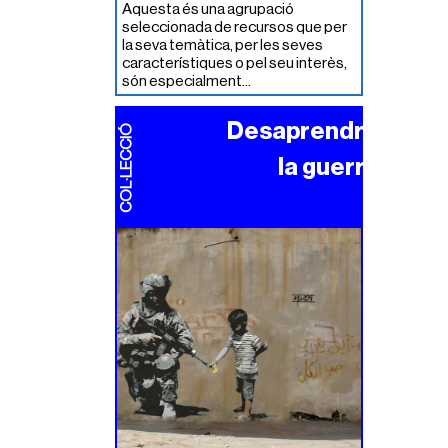
Aquesta és una agrupació
seleccionada de recursos que per
la seva temàtica, per les seves
característiques o pel seu interès,
són especialment...
Desaprendre
COL·LECCIÓ
la guerra