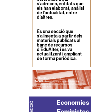
s’adrecen, entitats que
els han elaborat, anàlisi
de l’actualitat, entre
d’altres.
És una secció que
s’alimenta a partir dels
materials publicats al
banc de recursos
d’EduAlter, i es va
actualitzant i ampliant
de forma periòdica.
Economies
COL·LECCIÓ
Feministes